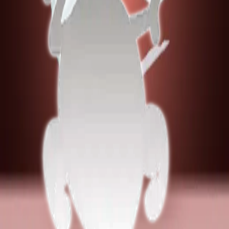
Potřebujete poradit s výběrem?
Náš obchodní zástupce vám rád pomůže s výběrem produktů a
zodpoví všechny vaše dotazy.
Napsat email
+420 603 797 647
Další specializace
Hematologie a Transfuziologie
4
produktů
Monitorování teploty a vlhkosti
4
produktů